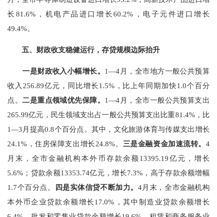
长
81.6%
，机电产品进口增长
60.2%
，电子元件进口增长
49.4%
。
五、财政收支稳健运行，存贷规模边际抬升
一是财政收入
小幅
增长。
1—4
月，全市地方一般公共预算
收入
256.89
亿元，同比增长
1.5%
，比上年同期加快
1.0
个百分
点。
二是
重点领域优先
保障。
1—4
月，全市一般公共预算支出
265.99
亿元，民生领域支出占一般公共预算支出比重
81.4%
，比
1—3
月提高
0.8
个百分点。其中，文化旅游体育与传媒支出增长
24.1%
，
住房保障支出
增长
24.8%
。
三是金融资金加速流转。
4
月末，全市金融机构本外币存款余额
13395.19
亿元，增长
5.6%
；贷款余额
13353.74
亿元，增长
7.3%
，高于存款余额增幅
1.7
个百分点。
四是实体
信贷不断
加力。
4
月末，全市金融机构
本外币企业贷款余额增长
17.0
%
，
其中制造业贷款余额增长
6.4%
，批发和零售业贷款余额增长
19.6%
，租赁和商务服务业