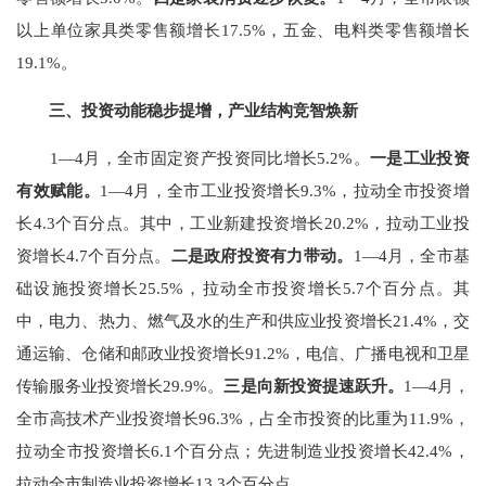
以上单位家具类零售额增长
17.5%
，五金、电料类
零售额
增长
19.1%
。
三、投资动能稳步提增，产业结构竞智焕新
1—4
月，全市固定资产投资同比增长
5.2%
。
一
是工业投资
有效赋能。
1—4
月，全市工业投资增长
9.3%
，拉动全市投资增
长
4.3
个百分点。其中，工业新建投资增长
20.2%
，拉动工业投
资增长
4.7
个百分点。
二
是政府投资
有力带动
。
1—4
月，全市基
础设施投资增长
25.5%
，
拉动全市投资增长
5.7
个百分点。
其
中
，
电力、热力、燃气及水的生产和供应业投资增长
21.4%
，交
通运输、仓储和邮政业投资增长
91.2%
，电信、广播电视和卫星
传输服务业投资增长
29.9%
。
三
是向新投资提速跃升。
1—4
月，
全市高技术产业投资增长
96.3%
，占全市投资的比重为
11.9%
，
拉动全市投资增长
6.1
个百分点
；先进制造业投资增长
42.4%
，
拉动全市制造业投资增长
13.3
个百分点。