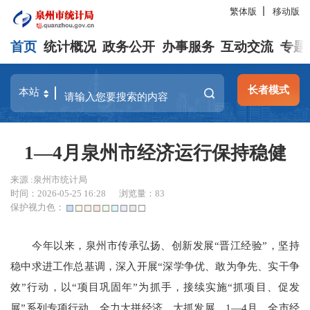
繁体版
移动版
首页
统计概况
政务公开
办事服务
互动交流
专题
长者模式
1—4月泉州市经济运行保持稳健
来源 :泉州市统计局
时间：2026-05-25 16:28
浏览量：
83
保护视力色：
今年以来，泉州市传承弘扬、创新发展
“
晋江经验
”
，坚持
稳中求进工作总基调，深入开展
“
深学争优、敢为争先、实干争
效
”
行动，以
“
项目巩固年
”
为抓手，接续实施
“
抓项目、促发
展
”
系列专项行动，
全力大拼经济、大抓发展。
1—4
月，全市经