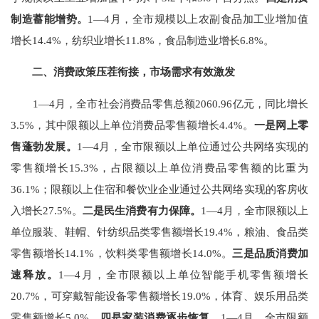
制造蓄能增势。
1
—
4
月，全市
规模以上
农副食品加工业增加值
增长
14.4%
，纺织业增长
11.8%
，食品制造业增长
6.8%
。
二、消费政策压茬衔接，市场需求有效激发
1—4
月，全市社会消费品零售总额
2060.96
亿元，同比增长
3.5
%
，其中限额以上单位消费品零售额增长
4.4%
。
一是
网上零
售蓬勃发展
。
1—4
月，
全市
限额
以上单位通过公共网络实现的
零售额增长
15.3%
，占限额以上
单位消费品
零售额
的
比重为
36.1
%
；限
额
以上住
宿和
餐
饮业企业
通过公共网络实现的客房收
入增长
27.5%
。
二是民生
消费
有力保障。
1—4
月，全市限额以上
单位服装、鞋帽、针纺织品类
零售额
增长
19.4%
，粮油、食品类
零售额增长
14.1%
，饮料类零售额增长
14.0%
。
三是品质消费加
速释放。
1—4
月，全市限额以上单位智能手机
零售额
增长
20.7%
，
可穿戴智能设备零售额增长
19.0%
，
体育、娱乐用品类
零售额增长
5.0%
。
四是家装消费
逐步恢复
。
1—4
月，全市限额