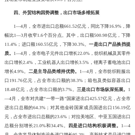
四、外贸结构因势调整，出口市场多维拓展
1—4
月，全市进出口总额
661.52
亿元，同比下降
16.9
%
，降
幅比
1
—
3
月
收窄
1.6
个百分点。其中，出口额
500.98
亿元，下降
11.4
%
；进口额
160.55
亿元，下降
30.3
%
。
一
是
出口产品换挡提
质
。
1—4
月，全市电子元件出口增长
22.0%
，纺织机械及其零件
出口增长
2.4
%
，
工业机器人
出口增长
3.5
%
，锂离子蓄电池出口
增长
4.9
%
。
二是主导品类维持优势。
1
—
4
月，全市纺织鞋服出
口
191.76
亿元，占全市出口额的
38.3%
；箱包及类似容器出口
18.48
亿元，占全市出口额的
3.7%
。
三
是
出口市场纵深拓展
。
1
—4
月，
全市对共建“一带一路”国家进出口
425.57
亿元，占全市
进出口总额的
64.3%
；对其他金砖国家成员国进出口
156.19
亿
元，占全市进出口总额的
23.6%
；
对拉美地区、中亚五国进出口
总额分别增长
21.0
%
和
34.4
%
。
四是进口结构积极调整。
1
—
4
月，全市半导体制造设备进口增长
95.2%
，高新技术产品进口增