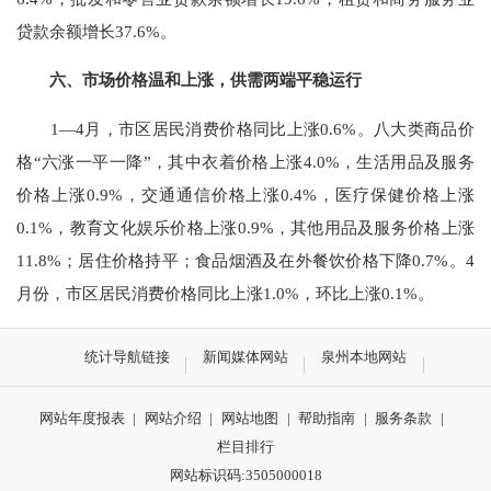
贷款余额增长
37.6%
。
六、市场价格温和上涨，供需两端平稳运行
1—4
月，市区居民消费价格同比上涨
0.6%
。八大类商品价
格
“
六
涨
一平一
降
”
，其中衣着价格上涨
4.0
%
，生活用品及服务
价格上涨
0.9
%
，交通通信价格上涨
0.4%
，医疗保健价格上涨
0.1%
，
教育文化娱乐价格上涨
0.9
%
，其他用品及服务价格上涨
11.8
%
；居住价格持平
；
食品烟酒及在外餐饮价格下降
0.7%
。
4
月份，市区居民消费价格同比上涨
1.0%
，环比上涨
0.1%
。
统计导航链接
新闻媒体网站
泉州本地网站
网站年度报表
|
网站介绍
|
网站地图
|
帮助指南
|
服务条款
|
栏目排行
网站标识码:3505000018