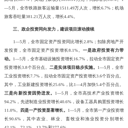
—
5
月，全市铁路旅客运输量
1511.49
万人次，增长
6.7%
；机场
旅客吞吐量
381.21
万人次，增长
4.4%
。
三、政企投资同向发力，
建设项目滚动接续
1
—
5
月，全市固定资产投资同比增长
2.8%
；扣除房地产开
发投资，全市固定资产投资增长
8.1%
。
一是政府投资有力带
动。
1
—
5
月，全市基础设施投资增长
16.7%
，拉动全市固定资产
投资增长
3.8
个百分点。
二是
实体项目
稳步
实施
。
1
—
5
月，全市
工业投资增长
7.7%
，拉动全市固定资产投资增长
3.6
个百分点。
其中，工业新建投资增长
25.6%
，比
1
—
4
月加快
5.4
个百分点。
三是向新投资
因势迸发
。
1
—
5
月，全市高技术产业投资增长
94.2%
，先进制造业投资增长
40.6%
，设备工器具购置投资增长
11.0%
。
四是一产投资显著
增长
。
1
—
5
月，全市第一产业投资增
长
90.6%
，其中农业、林业、畜牧业和渔业投资分别增长
42.1%
、
72.1%
、
13.7%
和
277.6%
。