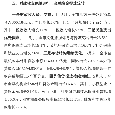
五、财政收支稳健运行，
金融资金提速
流
转
一是财政收入多元支撑。
1
—
5
月，全市地方一般公共预算
收入
300.18
亿元，同比增长
3.0%
，比
1
—
4
月加快
1.5
个百分点，
其中，税收收入增长
1.0%
，非税收入增长
5.9%
。
二是民生支出
优先保障。
1
—
5
月，全市文化旅游体育与传媒支出增长
23.5%
，
住房保障支出增长
19.1%
，节能环保支出增长
16.8%
，社会保障
和就业支出增长
7.6%
。
三是
存贷结构继续优化
。
5
月末，全市金
融机构本外币存款余额
13400.91
亿元，同比增长
5.0%
；本外币
贷款余额
13294.53
亿元，同比增长
6.5%
，贷款余额增幅高于存
款余额增幅
1.5
个百分点。
四是
信贷投放接续增效
。
5
月末，全
市金融机构企业本外币贷款余额增长
16.4%
，其中，小微型企业
贷款余额增长
21.0%
。分行业看，科学研究和技术服务业贷款增
长
35.6%
，租赁和商务服务业贷款增长
33.3%
，批发和零售业贷
款增长
22.2%
。