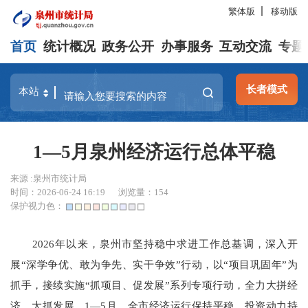
繁体版
移动版
首页
统计概况
政务公开
办事服务
互动交流
专题
长者模式
1—5月泉州经济运行总体平稳
来源 :泉州市统计局
时间：2026-06-24 16:19
浏览量：
154
保护视力色：
2026
年以来，泉州市坚持稳中求进工作总基调，深入开
展“深学争优、敢为争先、实干争效”行动，以“项目巩固年”为
抓手，接续实施“抓项目、促发展”系列专项行动，全力大拼经
济、大抓发展。
1
—
5
月，全市经济运行保持平稳，
投资动力持