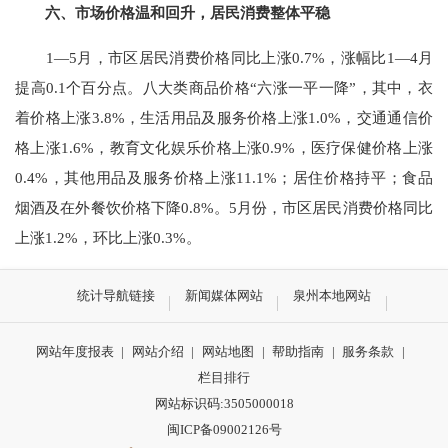
六、市场价格温和回升，居民消费
整
体平稳
1
—
5
月，市区居民消费价格同比上涨
0.7%
，涨幅比
1
—
4
月
提高
0.1
个百分点。八大类商品价格“六涨一平一降”，其中，衣
着价格上涨
3.8%
，生活用品及服务价格上涨
1.0%
，交通通信价
格上涨
1.6%
，教育文化娱乐价格上涨
0.9%
，医疗保健价格上涨
0.4%
，其他用品及服务价格上涨
11.1%
；居住价格持平；食品
烟酒及在外餐饮价格下降
0.8%
。
5
月份，市区居民消费价格同比
上涨
1.2%
，环比上涨
0.3%
。
统计导航链接
新闻媒体网站
泉州本地网站
网站年度报表
|
网站介绍
|
网站地图
|
帮助指南
|
服务条款
|
栏目排行
网站标识码:3505000018
闽ICP备09002126号