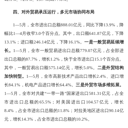
四、对外贸易
承压
运
行
，多元市场协同布局
1
—
5
月，全市进出口总额
888.01
亿元，同比下降
13.9%
，降
幅比
1
—
4
月收窄
3.0
个百分点。其中，出口额
641.87
亿元，下降
13.1%
；进口额
246.14
亿元，下降
16.1%
。
一是一般贸易
延续
增
长。
1
—
5
月，全市一般贸易进出口总额
779.07
亿元，占全部进
出口总额的
87.7%
，增长
1.2%
，快于全市进出口
15.1
个百分点。
其中，一般贸易出口额
575.14
亿元，增长
5.0%
。
二是外贸结构
加快转型。
1
—
5
月，全市高新技术产品出口增长
2.4%
、进口增
长
84.1%
，机电产品进口增长
64.4%
。
三是外贸市场多维拓展。
1
—
5
月，全市对共建“一带一路”国家进出口
581.31
亿元，占全
市进出口总额的
65.5%
；对美国进出口
104.57
亿元，增长
8.4%
，占全市进出口总额的
11.8%
；对拉美地区进出口
90.14
亿
元，增长
14.3%
，占全市进出口总额的
10.2%
。