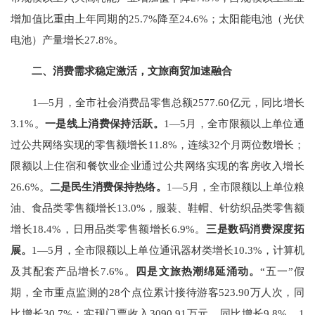
增加值比重由上年同期的
25.7%
降至
24.6%
；太阳能电池（光伏
电池）产量增长
27.8%
。
二、消费需求
稳定激活
，文旅商贸加速融合
1
—
5
月，全市社会消费品零售总额
2577.6
0
亿元，同比增长
3.1%
。
一是线上消费保持活跃。
1
—
5
月，全市限额以上单位通
过公共网络实现的零售额增长
11.8
%
，连续
32
个月两位数增长；
限额以上住宿和餐饮业企业通过公共网络实现的客房收入增长
26.6%
。
二是民生消费
保持热络
。
1
—
5
月，全市限额以上单位粮
油、食品类零售额增长
13.0%
，服装、鞋帽、针纺织品类零售额
增长
18.4%
，日用品类零售额增长
6.
9
%
。
三是数码消费深度拓
展。
1
—
5
月，全市限额以上单位通讯器材类增长
10.3
%
，计算机
及其配套产品增长
7.6%
。
四是文旅
热潮绵延涌动
。
“五一”假
期，全市重点监测的
28
个点位累计接待游客
523.90
万人次，同
比增长
30.7%
；实现门票收入
3090.91
万元，同比增长
9.8%
。
1