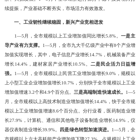
续提振，
产业基础
不断
夯实，市场活力
有效
激发。
一、工业
韧性继续
稳固，新兴产业竞相迸发
1
—
5
月，全市规模以上工业增加值同比增长
5.8%
。
一是主
导产业有力支撑。
1
—
5
月，全市九大千亿级产业中有
8
个产业增
加值实现增长，其中，电子信息产业增长
14.7%
，机械装备产业
增长
14.4%
，建材家居产业增长
10.5%
。
二是民企活力日益增
强。
1
—
5
月，全市规模以上民营工业增加值增长
9.0%
，规模以
上小型工业企业增加值增长
10.7%
，分别快于全市规模以上工业
增加值
增速
3.2个和
4.9
个百分点。
三是高端制造快速成长。
1
—
5
月，全市规模以上高技术制造业增加值增长
14.4%
，快于全市规
模以上工业增加值
增速
8.6
个百分点。分行业看，医药制造业增
长
27.9%
，计算机、通信和其他电子设备制造业增长
14.9%
，仪
器仪表制造业增长
39.9%
。
四是绿色转型
加速
演进。
1
—
5
月，全
市规模以上六大高耗能产业增加值下降
27.3%
，占规模以上工业