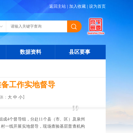
返回主站
|
加入收藏
|
设为首页
数据资料
县区要事
准备工作实地督导
体：
大
中
小
】
组成4个督导组，分赴1
1
个县（市、区）及泉州
、村一线开展实地督导，现场查验基层普查机构