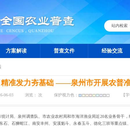
站内检索
站内检索
站外检索
方案解读
普查文件
经验交流
态
 精准发力夯基础 ——泉州市开展农普
-06-03
浏览：
次
保护视力色：
【字
调市统计局、泉州调查队、市农业农村局和市海洋渔业局近20名业务骨干，
东石、石狮蚶江、南安丰州、安溪魁斗、永春玉斗、德化三班等重点镇