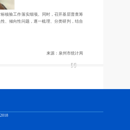
对标
核验工作落实
细项
。
同时，召开
基
层普查
筹
头性、倾向性问题，逐一梳理、分类研判，结合
。
来源：泉州市统计局
018