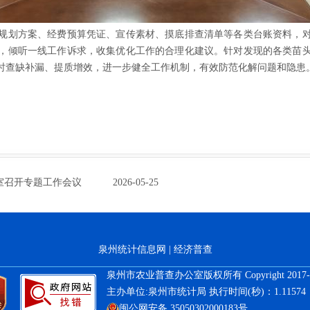
规划方案、经费预算凭证、宣传素材、摸底排查清单等各类台账资料，
，倾听一线工作诉求，收集优化工作的合理化建议。针对发现的各类苗
时查缺补漏、提质增效，进一步健全工作机制
，
有效防范化解
问题和
隐患
室召开专题工作会议
2026-05-25
泉州统计信息网
|
经济普查
泉州市农业普查办公室版权所有 Copyright 2017-2
主办单位:泉州市统计局 执行时间(秒)：1.11574
闽公网安备 35050302000183号