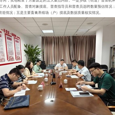
导向，实地检查了方案设定的
五
大重点
内容
。
一是
乡镇（街道）普查机
工作人员
配备
、
普查
对象摸底
、普查指导员和普查员选聘数量预估
情况
营造情况；五是
主要畜禽养殖场（户）摸底
及数据质量核实情况
。