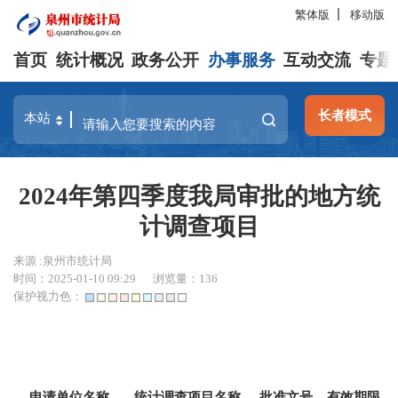
繁体版
移动版
首页
统计概况
政务公开
办事服务
互动交流
专题
长者模式
2024年第四季度我局审批的地方统
计调查项目
来源 :泉州市统计局
时间：2025-01-10 09:29
浏览量：
136
保护视力色：
申请单位名称
统计调查项目名称
批准文号
有效期限