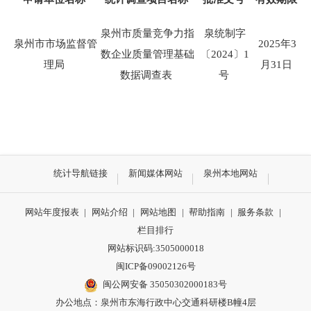
泉州市
质量竞争力指
泉统制字
泉州市市场监督管
2025
年3
数企业质量管理基础
〔
2024
〕
1
理局
月
31
日
数据调查表
号
统计导航链接
新闻媒体网站
泉州本地网站
网站年度报表
|
网站介绍
|
网站地图
|
帮助指南
|
服务条款
|
栏目排行
网站标识码:3505000018
闽ICP备09002126号
闽公网安备 35050302000183号
办公地点：泉州市东海行政中心交通科研楼B幢4层