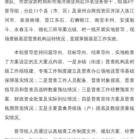
查队、市农业农村局和市海洋渔业局近20名业务骨干，组成4个
督导组，分赴1
1
个县（市、区）及泉州台商投资区并深入洛江
河市、泉港南埔、晋江东石、石狮蚶江、南安丰州、安溪魁
斗、永春玉斗、德化三班等重点镇、村一线开展实地督导，现
场查验基层普查机构运转情况，直观掌握基层工作实效。
本轮督导坚持问题导向、目标导向、结果导向，实地检查
了方案设定的
五
大重点
内容
。
一是
乡镇（街道）普查机构及村
级工作组
组建、专项工作制度建立及普查办公场地
设置
等基础
保障落实情况
；二是
普查工作人员
配备
、
普查
对象摸底
、普查
指导员和普查员选聘数量预估
情况；三是
普查工作经费预算方
案、财政资金批复及实际到位情况
；四是
普查宣传
方案及
普查
氛围
营造情况；五是
主要畜禽养殖场（户）摸底
及数据质量核
实情况
。
督导
组人员通过认真
核查工作制度文件、规划方案、经费