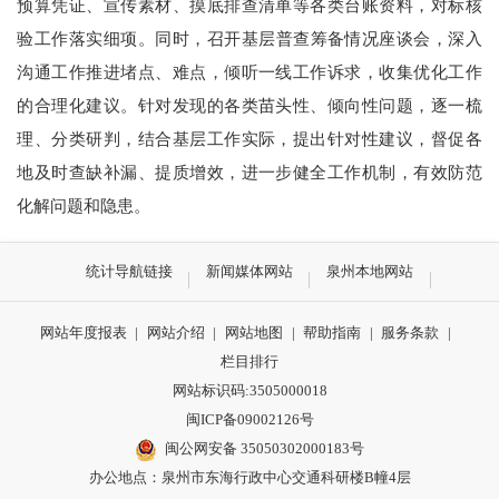
预算凭证、宣传素材、摸底排查清单等各类台账资料，
对标
核
验工作落实
细项
。
同时，召开
基
层普查
筹备情况
座谈
会
，深入
沟通工作推进堵点、难点，倾听一线工作诉求，收集优化工作
的合理化建议。针对发现的各类苗头性、倾向性问题，逐一梳
理、分类研判，结合基层工作实际，
提出
针对性建议，督促各
地及时查缺补漏、提质增效，进一步健全工作机制
，
有效防范
化解
问题和
隐患。
统计导航链接
新闻媒体网站
泉州本地网站
网站年度报表
|
网站介绍
|
网站地图
|
帮助指南
|
服务条款
|
栏目排行
网站标识码:3505000018
闽ICP备09002126号
闽公网安备 35050302000183号
办公地点：泉州市东海行政中心交通科研楼B幢4层