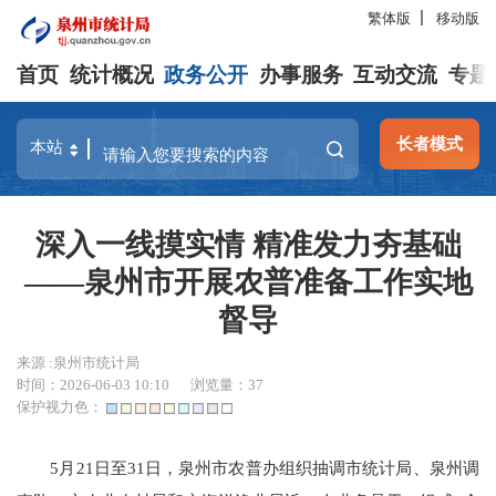
繁体版
移动版
首页
统计概况
政务公开
办事服务
互动交流
专题
长者模式
深入一线摸实情 精准发力夯基础
——泉州市开展农普准备工作实地
督导
来源 :泉州市统计局
时间：2026-06-03 10:10
浏览量：
37
保护视力色：
5月21日至31日，泉州市农普办组织抽调市统计局、泉州调