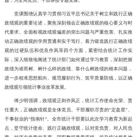
题，为全局党员、干部讲授专题党课。
党课围绕认真学习贯彻习近平总书记关于树立和践行正确
政绩观的重要论述，聚焦深刻领会正确政绩观的核心要义与时
代要求、全面检视政绩观偏差的突出问题与严重危害、扎实推
动正确政绩观的学用贯通和实干笃行、着力锻造践行正确政绩
观的过硬队伍和优良作风等四个方面，紧密结合统计工作实
际，深入细致地阐述了统计部门如何通过学习教育，深刻把握
政绩为谁而树、树什么样的政绩、靠什么树政绩的根本问题，
进一步校准思想航向、规范履职行为、筑牢质量防线，以正确
政绩观引领统计事业改革发展。
傅少明强调，政绩观正则作风正，统计工作使命光荣、责
任重大，正确政绩观是全体党员、干部履职尽责的“定盘星”、
干事创业的“指南针”。全市统计干部要以此次学习教育为新起
点，坚守统计使命、践行正确政绩观，以对党负责、对人民负