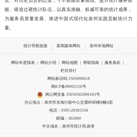
责、对历史负责的态度，守牢数据质量底线、提升统计服务效
能、锻造过硬统计队伍，以真实准确、权威可靠的统计成果，
为服务高质量发展、推进中国式现代化泉州实践贡献统计力
量。
统计导航链接
新闻媒体网站
泉州本地网站
网站年度报表
|
网站介绍
|
网站地图
|
帮助指南
|
服务条款
|
栏目排行
网站标识码:3505000018
闽ICP备09002126号
闽公网安备 35050302000183号
办公地点：泉州市东海行政中心交通科研楼B幢4层
电话：0595-28385556
邮编：362000
中文域名：泉州市统计局.政务