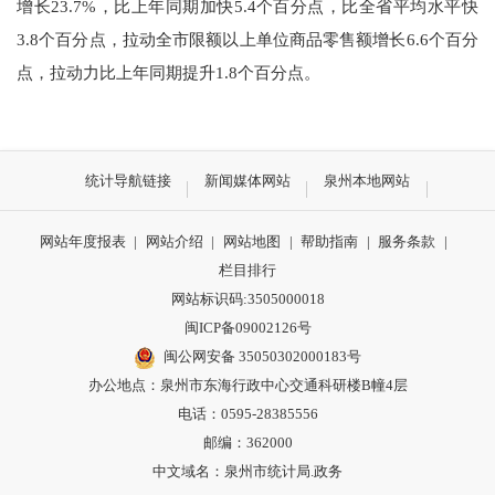
增长
23.7%
，比上年同期加快
5.4
个百分点，比全省平均水平快
3.8
个百分点，拉动全市限额以上单位商品零售额增长
6.6
个百分
点，拉动力比上年同期提升
1.8
个百分点。
统计导航链接
新闻媒体网站
泉州本地网站
网站年度报表
|
网站介绍
|
网站地图
|
帮助指南
|
服务条款
|
栏目排行
网站标识码:3505000018
闽ICP备09002126号
闽公网安备 35050302000183号
办公地点：泉州市东海行政中心交通科研楼B幢4层
电话：0595-28385556
邮编：362000
中文域名：泉州市统计局.政务