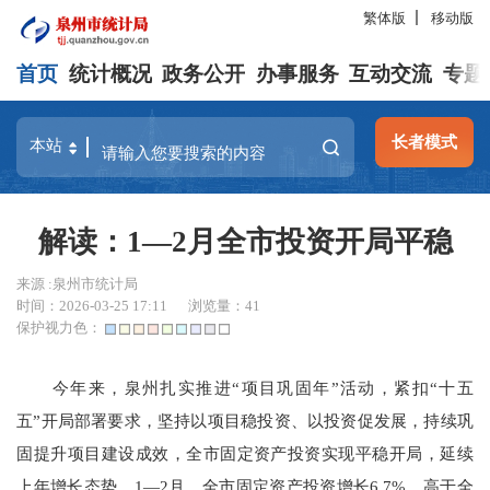
繁体版
移动版
首页
统计概况
政务公开
办事服务
互动交流
专题
长者模式
解读：1—2月全市投资开局平稳
来源 :泉州市统计局
时间：2026-03-25 17:11
浏览量：
41
保护视力色：
今年来，泉州扎实推进“项目巩固年”活动，紧扣“十五
五”开局部署要求，坚持以项目稳投资、以投资促发展，持续巩
固提升项目建设成效，全市固定资产投资实现平稳开局，延续
上年增长态势。1—2月，全市固定资产投资增长6.7%，高于全