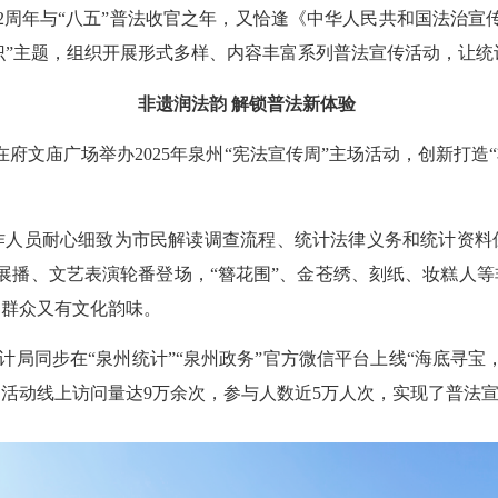
2周年
与“八五”普法收官之年，
又恰
逢《中华人民共和国法治宣
识”主题，组织开展形式多样、内容丰富系列普法宣传活动，让统
非遗润法韵 解锁普法新体验
府文庙广场举办2025年泉州“宪法宣传周”主场活动
，创新打造
作人员耐心细致为市民
解读调查流程、
统计法律义务和统计资料
展播、文艺表演轮番登场，“簪花围”、金苍绣、刻纸、妆糕人
近群众又有文化韵味。
统计局
同步在
“泉州统计”
“泉州政务”
官方微信
平台上线“海底寻宝
，活动
线上访问量达
9
万余次，参与
人数
近
5
万人次，实现了普法