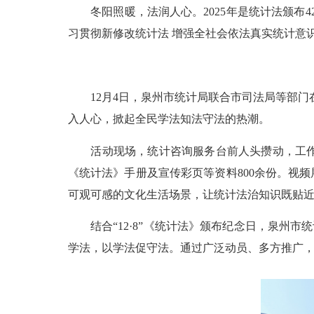
冬阳照暖，法
润
人心。
2025年是
统计法颁布
4
习贯彻新修改统计法
增强全社会依法真实统计意
12月4日
，
泉州
市统计局联合市司法局等部门在
入人心，掀起
全民
学法
知法守法的
热潮。
活动现场
，统计
咨询
服务
台前人头攒动，
工
《统计法》
手册及
宣传彩页
等资料
800余份
。视频
可观可感的文化生活场景
，让
统计
法治
知识既贴
结合
“12·8”《统计法》颁布纪念日，泉州市
学法，以学法促守法
。通过
广泛动员、多方推广