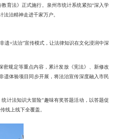
传教育法》正式施
行。泉州市统计系统紧扣“深入学
计法治精神走进千家万户。
“非遗+法治”
宣传模式，
让法律知识在文化浸润中深
保密
规定
等重点内容，
累计
发放《宪法》
、
新修
改
等非遗体验项目同步开展，将法治宣传
深度
融入市民
，统计法知识大冒险”趣味有
奖答题活动
，
以答题促
宣传线上线下全覆盖。