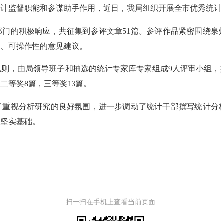
统计
监督职
能
和参谋助手作用
，近日，我局组织开展全市优秀统
部门的积极响应，共征集到参评文章
51
篇。参评作品紧密围绕泉
性、可操作性的意见建议。
规则，由局领导班子和抽选的
统计专家库
专家组成
9
人评审小组
，
，二等奖
8
篇，三等奖
13
篇。
了重视分析研究的良好氛围，进一步调动了统计
干部
撰写统计分
下坚实基础。
扫一扫在手机上查看当前页面