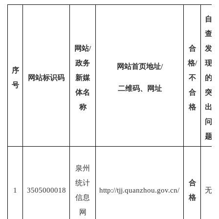
自
查
网站
/
合
发
政务
格
/
现
网站首页地址
/
序
网站标识码
新媒
不
的
号
二维码、网址
体名
合
突
称
格
出
问
题
泉州
统计
合
1
3505000018
http://tjj.quanzhou.gov.cn/
无
信息
格
网