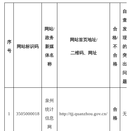
自
查
网站
/
合
发
政务
格
/
现
网站首页地址
/
序
网站标识码
新媒
不
的
号
二维码、网址
体名
合
突
称
格
出
问
题
泉州
统计
合
1
3505000018
http://tjj.quanzhou.gov.cn/
无
信息
格
网