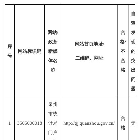
自
查
网站
/
合
发
政务
格
/
现
网站首页地址
/
序
网站标识码
新媒
不
的
号
二维码、网址
体名
合
突
称
格
出
问
题
泉州
市统
合
1
3505000018
计局
http://tjj.quanzhou.gov.cn/
无
格
门户