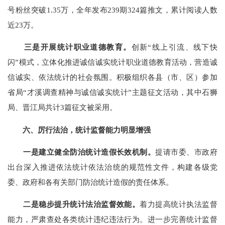
号粉丝突破
1.35
万，全年发布
239
期
324
篇推文，累计阅读人数
近
23
万。
三是开展统计职业道德教育。
创新
“
线上引流、线下快
闪
”
模式，立体化推进诚信诚实统计职业道德教育活动，营造诚
信诚实、依法统计的社会氛围。积极组织各县（市、区）参加
省局
“
才溪调查精神与诚信诚实统计
”
主题征文活动，其中石狮
局、晋江局共计
3
篇征文被采用。
六、
厉行法治，统计监督能力明显增强
一是建立健全防治统计造假长效机制。
提请市委、市政府
出台深入推进依法统计依法治统的规范性文件，构建各级党
委、政府和各有关部门防治统计造假的责任体系。
二是稳步提升统计法治监督效能。
着力提高统计执法监督
能力，严肃查处各类统计违纪违法行为。进一步完善统计监督