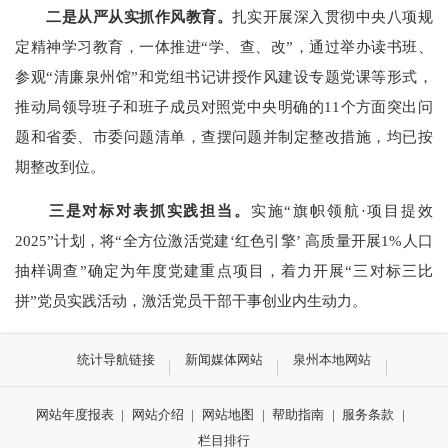
二是从严从实抓作风教育。
扎实开展深入贯彻中央八项规
定精神学习教育，一体推进
“
学、查、改
”
，通过举办读书班、
参观
“
清廉泉州馆
”
和党组书记讲授作风建设专题党课等形式，
推动局领导班子和班子成员对照党中央明确的
11
个方面突出问
题和省委、市委问题清单，查摆问题
并
制定整改措施，均已按
期整改到位。
三是对标对表抓实践担当。
实施
“
旗帜领航
·
项目提效
2025
”
计划，将
“
全方位激活党建
‘
红色引擎
’
高质量开展
1%
人口
抽样调查
”
确定为年度党建重点项目，着力开展
“
三对标三比
拼
”
党员实践活动，激活党员干部干事创业内生动力。
统计导航链接
新闻媒体网站
泉州本地网站
网站年度报表
|
网站介绍
|
网站地图
|
帮助指南
|
服务条款
|
栏目排行