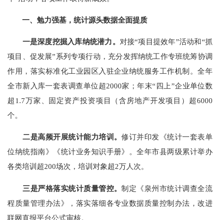
一、
勉力强基，统计源头数据全面提质
一是深度挖掘入库纳统潜力。
对接
“
项目提效年
”
活动和
“
抓
项目、促发展
”
系列专项行动，
充分发挥纳统工作专班统筹协调
作用，落实标准化工业园区入驻企业纳统服务工作机制。全年
全市新入库一套表调查单位
超
2000
家；年末
“
四上
”
企业单位数
超
1.7
万
家、固定资产投资项目（含房地产开发项目）
超
6000
个。
二是高频开展统计能力培训。
修订并印发《统计一套表单
位纳统指南》《统计业务知识手册》。全年市县两级累计举办
各类培训超
200
场次，培训对象超
2
万人次。
三是严格落实统计质量管控。
制定《泉州市统计调查全流
程质量管理办法》，落实落细各专业数据质量控制办法，改进
联网直报平台公式审核。