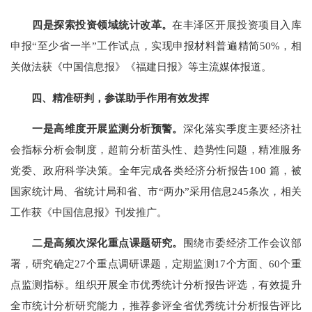
四是探索投资领域统计改革。
在丰泽区开展投资项目入库
申报
“
至少省一半
”
工作试点，实现申报材料普遍精简
50%
，相
关做法获《中国信息报》《福建日报》等主流媒体报道。
四、
精准研判，参谋助手作用有效发挥
一是高维度开展监测分析预警。
深化落实季度主要经济社
会指标分析会制度，超前分析苗头性、趋势性问题，精准服务
党委、政府科学决策。全年完成各类经济分析报告
100
篇，被
国家
统计局
、省统计局和省、市
“
两办
”
采用信息
245
条次，相关
工作获《中国信息报》刊发推广。
二是高频次深化重点课题研究。
围绕市委经济工作会议部
署，研究确定
27
个重点调研课题，定期监测
17
个方面、
60
个重
点监测指标。组织开展全市优秀统计分析报告评选，有效提升
全市统计分析研究能力，推荐参评全省优秀统计分析报告评比