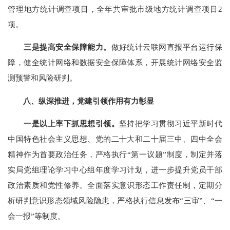
管理地方统计调查项目，全年共审批市级地方统计调查项目
2
项。
三是提高安全保障能力。
做好统计云联网直报平台运行保
障，健全统计网络和数据安全保障体系，开展统计网络安全监
测预警和风险研判。
八、
纵深推进，党建引领作用有力彰显
一是以上率下抓思想引领。
坚持把学习贯彻习近平新时代
中国特色社会主义思想
、
党的二十大
和
二十届三中、四中全会
精神作为首要政治任务，严格执行
“
第一议题
”
制度，制定并落
实局党组理论学习中心组年度学习计划，进一步提升党员干部
政治素
质
和党性修养。全面落实意识形态工作责任制，定期分
析研判意识形态领域风险隐患，严格执行信息发布
“
三审
”
、
“
一
会一报
”
等制度。