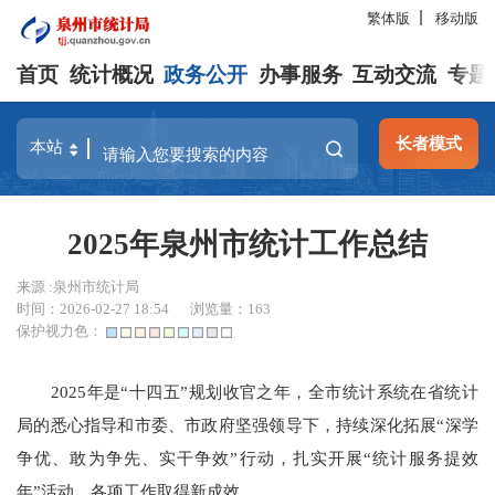
繁体版
移动版
首页
统计概况
政务公开
办事服务
互动交流
专题
长者模式
2025年泉州市统计工作总结
来源 :泉州市统计局
时间：2026-02-27 18:54
浏览量：
163
保护视力色：
2025
年是
“
十四五
”规划
收官之年，全市统计系统在省统计
局的悉心指导和市委、市政府坚强领导下，持续深化拓展
“
深学
争优、敢为争先、实干争效
”
行动，扎实开展
“
统计服务提效
年
”
活动，
各项工作取得新成效
。