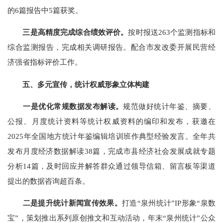
的
6
篇报告中
5
篇获奖。
三
是高精度完成综合绩效评价。
按时报送
263
个监测指标和
综合监测报告，完成
相关
调研报告。配合市发改委开展民营经
济强省指标评价工作。
五、
多元宣传，统计权威形象立体构建
一是优化常规数据发布解读。
规范做好统计年鉴、摘要、
公报、月度统计资料等统计权威资料的编印和发布，
获邀
在
2025
年全国地方统计年鉴编辑培训班作典型经验发言
。
全年共
发布月度经济数据解读
38
篇，完成市县经济社会发展成就专题
分析
14
篇，及时回应并解答群众通过领导信箱、留言板等渠道
提出的数据咨询
超百条
。
二是提升统计新闻宣传效果。
打造
“
泉州统计
”IP
形象
“
泉数
宝
”
，策划推出系列原创推文和互动活动，
年末
“
泉州统计
”
公众