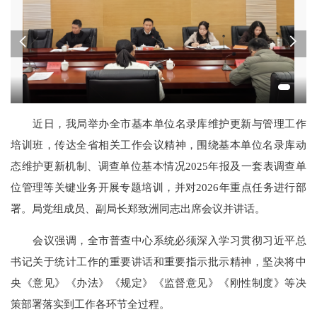
近
日，我
局
举办
全市基本单位名录库维护更新与管理工作
培训班
，
传达
全省相关工作会议精神，
围绕
基本单位名录库动
态维护更新机制、调查单位基本情况
2025
年报及一套表调查单
位管理等
关键业务开展专题
培训
，
并对
2026
年重点任务
进行
部
署
。
局党组成员、副局长郑致洲同志出席会议
并讲话。
会议强调，全市普查中心系统必须深入学习贯彻习近平总
书记关于统计工作的重要讲话和重要指示批示精神，坚决将中
央《意见》《办法》《规定》《监督意见》《刚性制度》等决
策部署落实到工作各环节全过程。