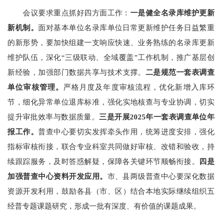
会议要求
重点抓好四方面工作：
一是健全名录库维护更新
新机制。
面对
基本单位名录库单位日常更新维护任务日益繁重
的新形势
，
要加快组建
一支响应快速、业务熟练的名录库更新
维护队伍，
深
化
“
三级联动、全域覆盖
”
工作机制
，推广基层
创
新
经验，
加强
部门数据共享与技术支撑。
二是
规范
一套表调查
单位
审核管理
。
严格月度及年度审核流程
，优化新增入库
环
节
，
细化
异常单位退库标准，强化实地核查
与
专业
协调
，切实
提
升
审批
效率与数据质量
。
三是开展
2025
年一套表调查单位年
报工作。
普查中心要切实发挥牵头作用，统筹进度安排，强化
指标审核衔接，联合专业
科室
共同做好审核、改错和验收，
持
续跟踪服务，及时答惑解疑，保障各关键环节
顺畅
衔接。
四是
加强
普查中心资料开发应用。
市、县两级普查中心要
深化数据
资源
开发
利用
，鼓励各县（市、区）结合本地实际继续组织五
经普专题课题研究，形成一批有深度、有价值的课题成果
。