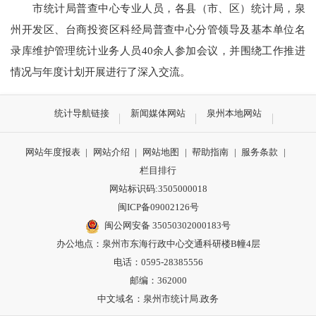
市
统计局
普查中心专业人员
，
各县（市、区）统计局，泉
州开发区、台商投资区科经局普查中心分管领导及基本单位名
录库维护管理统计业务人员
40
余人参加会议，
并
围绕工作推进
情况与年度计划开展
进行了深入交流
。
统计导航链接
新闻媒体网站
泉州本地网站
网站年度报表
|
网站介绍
|
网站地图
|
帮助指南
|
服务条款
|
栏目排行
网站标识码:3505000018
闽ICP备09002126号
闽公网安备 35050302000183号
办公地点：泉州市东海行政中心交通科研楼B幢4层
电话：0595-28385556
邮编：362000
中文域名：泉州市统计局.政务