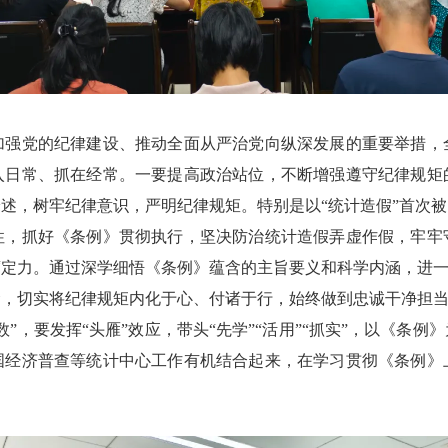
加强党的纪律建设、推动全面从严治党向纵深发展的重要举措，
入日常、抓在经常。一要提高政治站位，不断增强遵守纪律规矩
述，树牢纪律意识，严明纪律规矩。特别是以“统计造假”首次
性，抓好《条例》贯彻执行，坚决防治统计造假弄虚作假，牢牢
定力。通过深学细悟《条例》蕴含的主旨要义和科学内涵，进一
，切实将纪律规矩内化于心、付诸于行，始终做到忠诚干净担当
”，要发挥“头雁”效应，带头“先学”“活用”“抓实”，以《条
国经济普查等统计中心工作有机结合起来，在学习贯彻《条例》