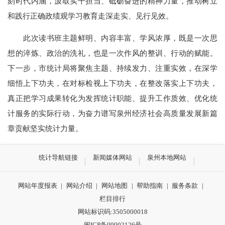
刻时代
内涵，汲取实干担当、砥砺奋进的精神力量
，
推动
树立
和践行
正确政绩观学习教育走深走实、见行见效。
此次读书班主题鲜明、内容
丰富
、学风浓厚
，既是一次思
想的淬炼、政治的洗礼，也是一次作风的整训、行动的赋能
。
下一步，市统计局将聚焦主题、持续发力、注重实效，在深学
细悟上下功夫，在对标检视上下功夫，在整改落实上下功夫，
真正把学习成果转化为发挥统计职能、提升工作质效、优化统
计服务的实际行动，为奋力谱写泉州经济社会高质量发展新篇
章贡献坚实统计力量。
统计导航链接
新闻媒体网站
泉州本地网站
网站年度报表
|
网站介绍
|
网站地图
|
帮助指南
|
服务条款
|
栏目排行
网站标识码:3505000018
闽ICP备09002126号