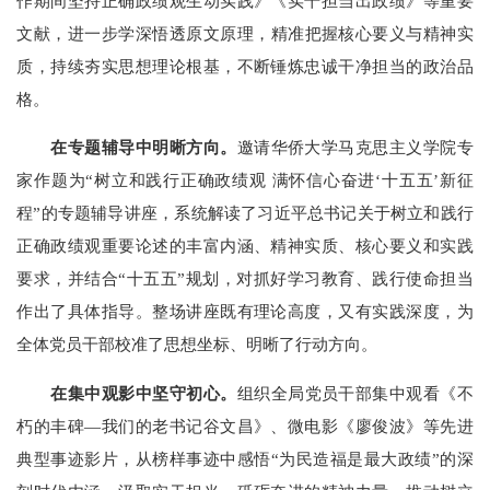
作期间坚持正确政绩观生动实践
》《实干担当出政绩》等
重要
文献
，
进一步
学深悟透
原文原理，
精准
把握核心要义与精神实
质，持续夯实思想理论根基，
不断
锤炼忠诚干净担当的政治品
格
。
在
专题辅导
中明晰方向。
邀请华侨大学马克思主义学院
专
家
作
题为
“树立和践行正确政绩观
满怀信心奋进‘十五五’新征
程
”
的
专题辅导讲座，
系统解读了习近平总书记关于树立和践行
正确政绩观重要论述的丰富内涵、精神实质、核心要义和实践
要求，并结合“十五五”规划，对抓好学习教育、践行使命担当
作出了具体指导。整场讲座既有理论高度，又有实践深度，为
全体党员干部校准了思想坐标、明晰了行动方向。
在
集中观影
中坚守
初心。
组织全局
党员干部集中观看《不
朽的丰碑—我们的老书记谷文昌》、微电影《廖俊波》等先进
典型事迹
影
片，从榜样事迹中感悟“为民造福是最大政绩”的
深