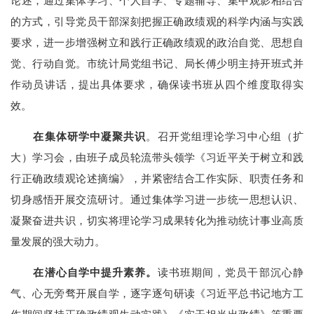
论述，通过集体学习、个人自学、专题辅导、集中观影相结合
的方式，
引导党员干部深刻把握正确政绩观的科学内涵与实践
要求，进一步增强树立和践行正确政绩观的政治自觉、思想自
觉、行动自觉。
市
统计
局党组书记、局长
傅少明主持
开班式
并
作动员讲话
，提出具体要求，确保读书班从四个维度取得实
效
。
在集体研学中凝聚共识
。召开党组理论学习中心组（扩
大）学习会，
由
班子成员
轮流带头
领学《习近平关于树立和践
行正确政绩观论述摘编》，并
紧密
结合工作实际
、职责任务和
切身感悟
开展交流研讨
。通过集体学习
进一步统一思想
认识
、
凝聚
奋进
共识，切实
将理论
学习
成果
转化为推动统计
事业
高质
量发展的
强大
动力。
在
潜心自学
中提升素养
。
读书班期间，
党员干部
沉心静
气、心无旁骛
开展自学，
逐字逐句
研读
《
习近平总书记地方工