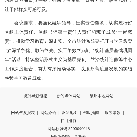
习教育各项重点任务，确保学有质量、查有力度、改有成效，
让干部群众可感可及。
会议要求，要强化组织领导，压实责任链条，切实履行好
党组主体责任、党组书记第一责任人责任和班子成员“一岗双
责”，推动学习教育走深走实。全市统计系统要把开展学习教育
与“深学争优、敢为争先、实干争效”行动、“统计基层基础巩固
年”活动、持续整治形式主义为基层减负、防治统计造假等中心
工作深度融合，有力有序推动落实，以服务高质量发展的实绩
检验学习教育成效。
统计导航链接
新闻媒体网站
泉州本地网站
网站年度报表
|
网站介绍
|
网站地图
|
帮助指南
|
服务条款
|
栏目排行
网站标识码:3505000018
闽ICP备09002126号