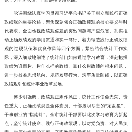
题，为全局党员、干部讲授专题党课。
党课围绕认真学习贯彻习近平总书记关于树立和践行正确
政绩观的重要论述，聚焦深刻领会正确政绩观的核心要义与时
代要求、全面检视政绩观偏差的突出问题与严重危害、扎实推
动正确政绩观的学用贯通和实干笃行、着力锻造践行正确政绩
观的过硬队伍和优良作风等四个方面，紧密结合统计工作实
际，深入细致地阐述了统计部门如何通过学习教育，深刻把握
政绩为谁而树、树什么样的政绩、靠什么树政绩的根本问题，
进一步校准思想航向、规范履职行为、筑牢质量防线，以正确
政绩观引领统计事业改革发展。
傅少明强调，政绩观正则作风正，统计工作使命光荣、责
任重大，正确政绩观是全体党员、干部履职尽责的“定盘星”、
干事创业的“指南针”。全市统计干部要以此次学习教育为新起
点，坚守统计使命、践行正确政绩观，以对党负责、对人民负