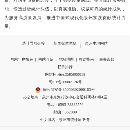
责、对历史负责的态度，守牢数据质量底线、提升统计服务效
能、锻造过硬统计队伍，以真实准确、权威可靠的统计成果，
为服务高质量发展、推进中国式现代化泉州实践贡献统计力
量。
统计导航链接
新闻媒体网站
泉州本地网站
网站年度报表
|
网站介绍
|
网站地图
|
帮助指南
|
服务条款
|
栏目排行
网站标识码:3505000018
闽ICP备09002126号
闽公网安备 35050302000183号
办公地点：泉州市东海行政中心交通科研楼B幢4层
电话：0595-28385556
邮编：362000
中文域名：泉州市统计局.政务