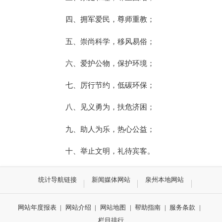
四、拥军爱民，尊师重教；
五、崇尚科学，移风易俗；
六、爱护公物，保护环境；
七、厉行节约，低碳环保；
八、见义勇为，扶危济困；
九、助人为乐，热心公益；
十、举止文明，礼待宾客。
统计导航链接
新闻媒体网站
泉州本地网站
网站年度报表
|
网站介绍
|
网站地图
|
帮助指南
|
服务条款
|
栏目排行