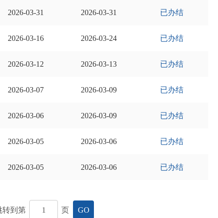
2026-03-31
2026-03-31
已办结
2026-03-16
2026-03-24
已办结
2026-03-12
2026-03-13
已办结
2026-03-07
2026-03-09
已办结
2026-03-06
2026-03-09
已办结
2026-03-05
2026-03-06
已办结
2026-03-05
2026-03-06
已办结
跳转到第
页
GO