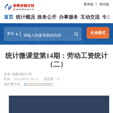
繁体版
移动版
首页
统计概况
政务公开
办事服务
互动交流
专题
长者模式
统计微课堂第14期：劳动工资统计
（二）
来源 :福建省统计局
时间：2022-09-07 10:13
浏览量：
21
保护视力色：