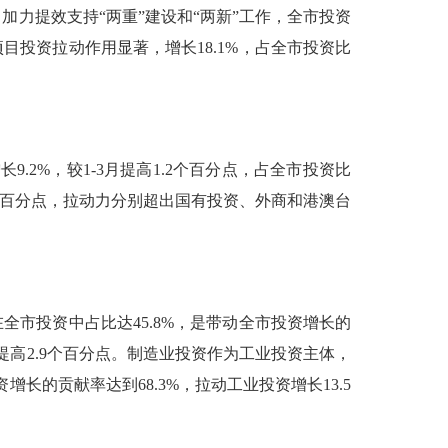
，加力提效支持
“
两重
”
建设和
“
两新
”
工作，
全市投资
项目投资拉动作用显著，增长
18.1%
，占全市投资比
增长
9.2%
，较
1-3
月提高
1.2
个百分点，占全市投资比
百分点，拉动力分别超出国有投资、外商和港澳台
在全市投资中占比达
45.8%
，是带动全市投资增长的
提高
2.9
个百分点。制造业投资作为工业投资主体，
资增长的贡献率达到
68.3%
，拉动工业投资增长
13.5