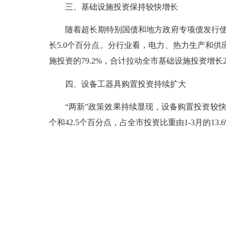
三、基础设施投资保持较快增长
随着超长期特别国债和地方政府专项债发行
长
5.0
个百分点。分行业看，电力、热力生产和供
施投资的
79.2%
，合计拉动全市基础设施投资增长
四、设备工器具购置投资持续扩大
“
两新
”
政策效果持续显现，设备购置投资较
个和
42.5
个百分点，占全市投资比重由
1-3
月的
13.