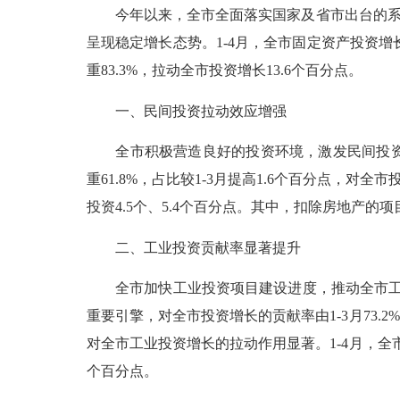
今年以来，全市
全面落实国家及省市出台的
呈现稳定增长态势。
1-4
月，全市固定资产投资增
重
83.3%
，拉动全市投资增长
13.6
个百分点。
一、民间投资拉动效应增强
全市积极营造良好的投资环境，激发民间投
重
61.8%
，占比较
1-3
月提高
1.6
个百分点，对全市
投资
4.5
个、
5.4
个百分点。
其中，扣除房地产的项
二、工业投资贡献率显著提升
全市加快工业投资项目建设进度，推动全市
重要引擎，对全市投资增长的贡献率由
1-3
月
73.2%
对全市工业投资增长的拉动作用显著。
1-4
月，全
个百分点。