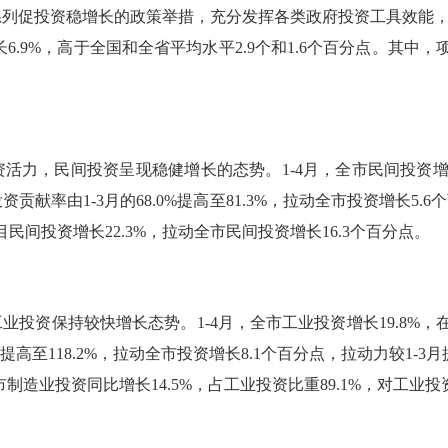
系列促投资稳增长的政策举措，充分发挥各类政府投资工具效能
长
6.9%
，高于全国和全省平均水平
2.9
个和
1.6
个百分点。其中，
资活力，民间投资呈现稳健增长的态势。
1-4
月，全市民间投资
投资贡献率由
1-3
月的
68.0%
提高至
81.3%
，拉动全市投资增长
5.6
个
目民间投资增长
22.3%
，拉动全市民间投资增长
16.3
个百分点。
工业投资保持较快增长态势。
1-4
月，全市工业投资增长
19.8%
，
提高至
118.2%
，拉动全市投资增长
8.1
个百分点，拉动力较
1-3
月
市制造业投资同比增长
14.5%
，占工业投资比重
89.1%
，对工业投