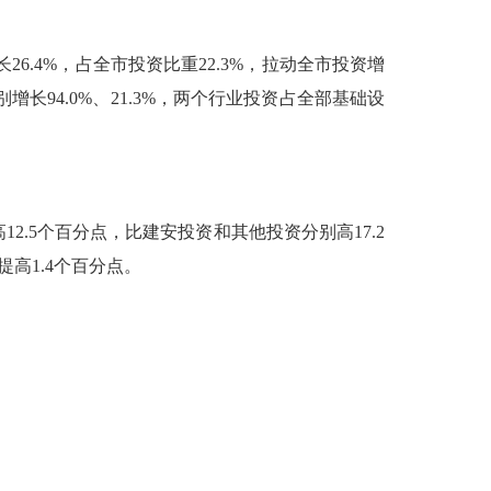
长
26.4%
，占全市投资比重
22.3%
，拉动全市投资增
别增长
94.0%
、
21.3%
，两个行业投资占全部基础设
高
12.5
个百分点，比建安投资和其他投资分别高
17.2
提高
1.4
个百分点。