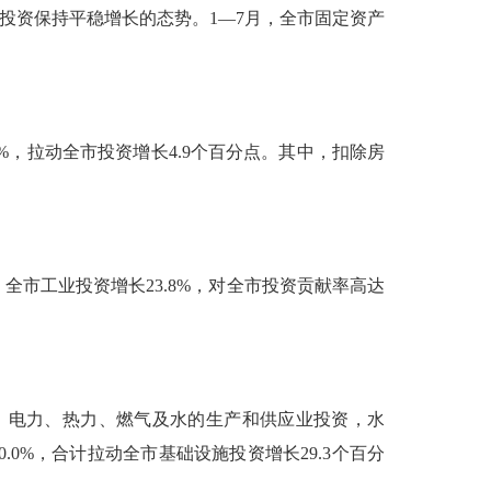
投资
保持平稳
增长的态势。
1
—
7
月，全市固定资产
9%
，拉动全市投资增长
4.9
个百分点。其中，扣除房
，全市工业投资增长
23.8%
，对全市投资贡献率高达
，电力、热力、燃气及水的生产和供应业投资，水
0.0%
，合计拉动全市基础设施投资增长
29.3
个百分