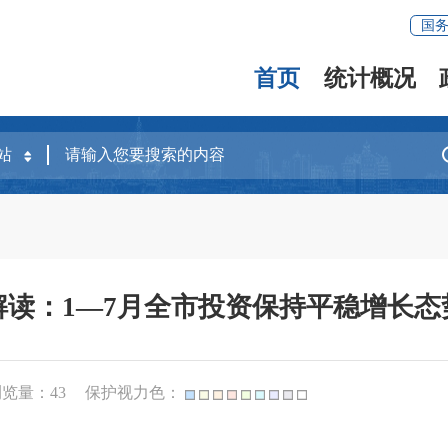
国
首页
统计概况
解读：1—7月全市投资保持平稳增长态
浏览量：
43
保护视力色：