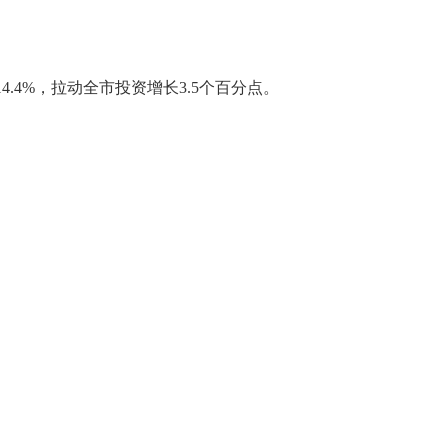
14.4%
，
拉动全市投资增长
3.5
个百分点。