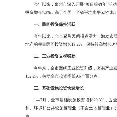
今年以来，泉州市
深入开展
“
项目提效年
”
活动
投资增长
7.3%
，
高于全国、全省平均
水平
5.7
个和
2
一、民间投资保持活跃
今年以来，全市聚焦民间投资活力，激发市
地产的项目民间投资增长
19.2%
，保持较高增长速
二、工业投资支撑强劲
今年来，全市围绕工业投资升级，夯实产业
132.2%
，拉动全市投资增长
9.6
个百分点。
三、基础设施投资快速增长
1
—
7
月，
全市基础设施投资增长
29.3%
，占
利、环境和公共设施管理业（不含土地管理业）
点。