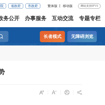
务院
省政府
市政府
繁体版
移动版
网站支持IPV6
政务公开
办事服务
互动交流
专题专栏
长者模式
无障碍浏览
势