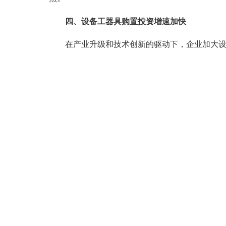
四、设备工器具购置投资增速加快
在产业升级和技术创新的驱动下，企业加大