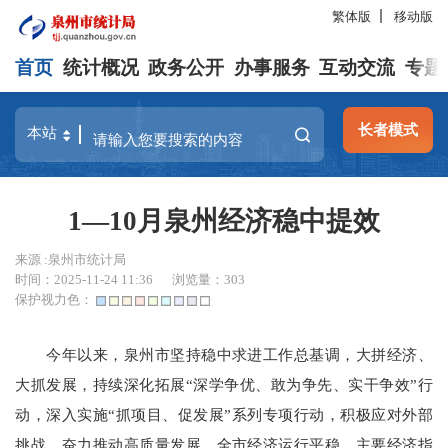
繁体版
移动版
首页
统计概况
政务公开
办事服务
互动交流
专题
长者模式
1—10月泉州经济稳中提效
来源 :泉州市统计局
时间：2025-11-24 11:36
浏览量：
303
保护视力色：
今年以来，泉州市坚持稳中求进工作总基调，大拼经济、
大抓发展，持续深化拓展“深学争优、敢为争先、实干争效”行
动，深入实施“抓项目、促发展”系列专项行动，积极应对外部
挑战，奋力推动高质量发展，全市经济运行平稳，主要经济指