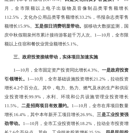
月，全市限额以上电子出版物及音像制品类零售额增长
112.5%
，文化办公用品类零售额增长
33.2%
，书报杂志类零售
额增长
15.9%
。
五是假日消费明显带动。
据移动大数据监测，国
庆中秋假期泉州市累计接待游客超千万人次
。
1
—
10
月，全市限
额以上住宿和餐饮业营业额增长
5.1%
。
三
、
政府投资接续带动
，
实体
项目加速实施
1
—
10
月，全市固定资产投资同比增长
4.3%
。
一是政府投资
引领增长。
1
—
10
月，全市基础设施投资增长
21.2%
，拉动投资
增长
4.2
个百分点。其中，电力、热力、燃气及水的生产和供应
业投资增长
99.9%
，水利、环境和公共设施管理业投资增长
11.5%
。
二是招商项目有效履约。
1
—
10
月，全市在库项目数量
增长
16.4%
，其中本年新开工项目增长
26.9%
。
三是工业投资强
劲带动。
1
—
10
月，全市工业投资增长
18.2%
，拉动全市投资增
长
7.6
个百分点。其中，
工业技改投资增长
2
5.5
%
。
四
是民间投