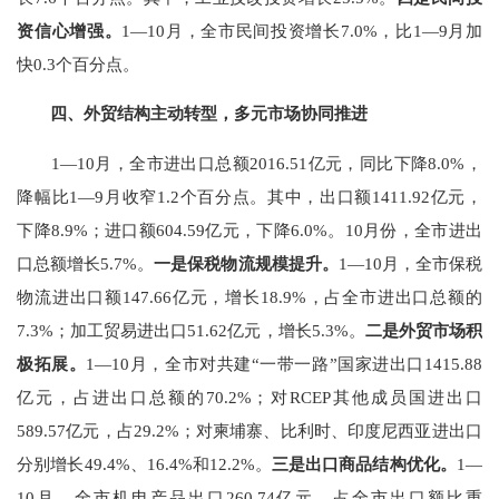
资信心增强。
1
—
10
月
，
全市民间投资增长
7.0%
，比
1
—
9
月加
快
0.3
个百分点
。
四、外贸结构主动转型
，多元市场协同推进
1
—
10
月，全市进出口总额
2016.51
亿元，同比下降
8.0%
，
降幅比
1
—
9
月收窄
1.2
个百分点。其中，出口额
1411.92
亿元，
下降
8.9%
；进口额
604.59
亿元，下降
6.0%
。
10
月份，全市进出
口总额增长
5.7%
。
一是保税物流规模提升。
1
—
10
月
，全市保税
物流进出口额
147.66
亿元，增长
1
8.9
%
，占全市进出口总额的
7.
3
%
；
加工贸易
进出口
51.62
亿元，
增长
5.3
%
。
二是外贸市场积
极拓展。
1
—
10
月，全市对共建“一带一路”国家进出口
1415.88
亿元，占进出口总额的
70.2%
；对
RCEP
其他成员国进出口
589.57
亿
元，占
29.2%
；对柬埔寨、比利时、印度尼西亚进出口
分别
增长
49.4%
、
16.4%
和
12.2%
。
三是出口
商品结构优化。
1
—
10
月，全市机电产品出口
260.74
亿元，占全市出口额比重