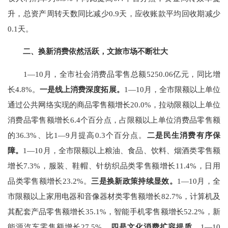
升，总资产周转天数同比减少
0.9
天，应收账款平均回收期减少
0.1
天。
二、换新消费依然活跃，文旅市场不断壮大
1
—
10
月，全市社会消费品零售总额
5250.06
亿元，同比增
长
4.8%
。
一
是线上消费深度拓展。
1
—
10
月，全市限额以上单位
通过公共网络实现的商品零售额增长
20.0%
，拉动限额以上单位
消费品零售额增长
6.4
个百分点，占限额以上单位消费品零售额
的
36.3
%
、比
1
—
9
月提高
0.3
个百分点。
二是民生消费有序保
障。
1
—
10
月，全市限额以上粮油、食品、饮料、烟酒类零售额
增长
7.3%
，
服装、鞋帽、针纺织品类
零售额
增长
11.4
%
，日用
品类
零售额
增长
23.2
%
。
三是换新政策持续显效。
1
—
10
月，全
市限额以上家用电器和音像器材类零售额增长
82.7%
，计算机及
其配套产品零售额增长
35.1%
，智能手机零售额增长
52.2%
，
新
能源汽车零售额增长
27.5%
。
四是文化消费扩容提质。
1
—
10