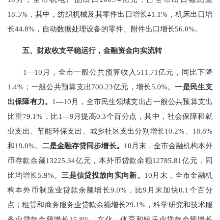
18.5%
，其中，纺织机械及其零件出口增长
41.1%
，机床出口增
长
44.8%
，自动数据处理设备的零件、附件出口增长
56.0%
。
五、
财政
收支
平稳运行，
金融资金向实流转
1
—
10
月
，全市一般公共预算收入
511.71
亿元，同比下降
1.4
%
；一般公共预算支出
700.23
亿元，增长
5
.
0
%
。
一是民生支
出
保障有力
。
1
—
10
月
，全市民生领域支出占一般公共预算支出
比重
79.1
%
，比
1
—
9
月提高
0.3
个百分点
，其中，
社会保障和就
业支出
、
节能环保支出、城乡社区
支出分别增长
10.2
%
、
18.8%
和
19.0
%
。
二是
金融存贷同步增长
。
10
月末，全市金融机构本外
币存款余额
13225.34
亿元，本外币贷款余额
12
785.81
亿元，
同
比均
增长
5.9
%
。
三是信贷
投放向实向新
。
10
月末，全市金融机
构本外币制造业贷款余额增长
9.0
%
，比
9
月末加快
0.1
个百分
点
；租赁和商务服务业贷款余额增长
29.1
%
，科学研究和技术服
务业贷款余额增长
15.8
%
，文化、体育和娱乐业贷款余额增长