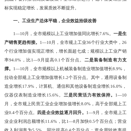
标实现稳定增长，发展质效不断提升。
一、
工业
生产总体平稳
，
企业效益拾级改善
1
—
10
月，全市规模以上工业增加值同比增长
7.6%
。
一是
生
产销售更趋衔接
。
1—
10
月，全市规上工业
36
个行业大类中，
2
6
个行业增加值实现正增长，增长面
超
七成
；
规模以上工业产销
率
94.0
%
，比
1
—
9
月提高
0.1
个百分点
。
二是
装备制造有力
支
撑。
1
—
10
月
，全市
规模以上机械装备制造业增加值增长
8.9%
，
拉动全部规上工业增加值
增长
1.2
个百分点。
其中，通用设备制
造业增长
17.9%
，计算机、通信和其他设备制造业增长
16.0%
，
仪器仪表制造业增长
15.6%
。
三是民营活力有效保持。
1
—
10
月，全市规上民营工业企业增加值增长
8.0%
，高于全部规上工
业
0.4
个百分点。
四是企业效益逐月回升。
1
—
9
月，全市规上工
业企业利润总额增长
11.6%
，比
1
—
8
月加快
0.5
个百分点；营业
收入利润率为
5.5%
，同比提高
0.4
个百分点；资金周转效率提