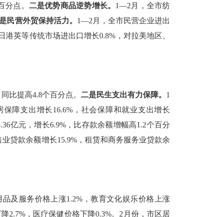
百分点。
二是优势商品逆势增长。
1—2
月，全市纺
是民营外贸保持
活力
。
1—2
月，全市民营企业进出
日港英等传统市场进出口增长
0.8%
，对拉美地区、
，同比提高
4.8
个百分点。
二是民生支出有力保障。
1
房保障支出增长
16.6%
，社会保障和就业支出增长
.36
亿元，增长
6.9%
，比存款余额增幅高
1.2
个百分
售业贷款余额增长
15.9%
，租赁和商务服务业贷款余
用品及服务价格上涨
1.2%
，教育文化娱乐价格上涨
下降
2.7%
，医疗保健价格下降
0.3%
。
2
月份，市区居