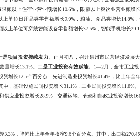
市限额以上住宿业营业额增长
10.6
%
，限额以上餐饮业
营业
额增
以上单位日用品类零售额增长
9.9%
，粮油、食品类增长
14.8%
，
额以上单位可穿戴智能设备零售额增长
37.5%
，智能手机增长
29.
一是项目投资接续发力。
正月初八，召开泉州市民营经济发展
数
量
增长
13.1%
。
二是工业投资有效赋能。
1—2
月，全市工业投
投资增长
12.5
个百分点；先进制造业投资增长
41.4%
，比上年全
其中，基础设施民间投资增长
31.1%
，工业民间投资增长
11.8%
。
和供应业投资增长
28.9%
，交通运输、仓储和邮政业投资增长
16
降
3.3%
，降幅比上年全年收窄
9.6
个百分点。其中，出口额
270.4