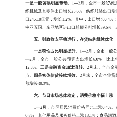
一是一般贸易明显带动。
1—2
月，全市一般贸易
织机械及其零件出口增长
25.6%
，纺织服装出口增
口
245.18
亿元，增长
1.2%
。其中，出口增长
0.4%
中亚五国、东亚地区进出口总额分别增长
39.6%
、
五、
财政收支平稳运行，存贷结构继续优化
一是税性占比明显提升。
1—2
月，全市一般
—2
月，全市一般公共预算支出增长
6.8%
，比上
12.3%
。
三是金融资金加速流转。
2
月末，全市金
点。
四是实体信贷接续增效。
2
月末，全市企业贷
额增长
38.3%
。
六、节日
市场总体稳定，
消费价格小幅上涨
1—2
月，市区居民消费价格同比上涨
0.4%
。
0.8%
，其他用品及服务价格上涨
13.1%
；食品烟酒