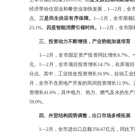
经济带动住宿业和餐饮业
加快发展
，
1—2
月，全
点。
三是民生
供应
有序保障。
1—2
月，全市限额
23.1%
。
四是
智能
消费
引领时尚
。
1—2
月，全市限
三、
投资动力不断增强，产业势能加速培育
1—2
月，全市固定资产投资同比增长
6.7%
。
元。
1—2
月，全市项目投资增长
14.7%
，在库项目
分点。其中，工业技改投资增长
16.9%
，拉动工业
月，全市不含房地产开发
的
民间投资增长
11.9%
。
资增长
41.6%
，其中电力、热力、燃气及水的生产
59.0%
。
四、
外贸结构因势调整，出口市场多
维
拓展
1—2
月，全市进出口总额
356.67
亿元，同比下