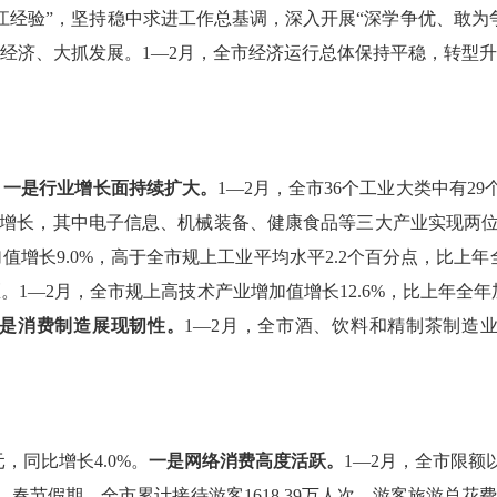
江经验
”
，坚持稳中求进工作总基调，
深入开展“深学争优、敢为
经济、
大抓
发展。
1—2
月，全市经济运行总体保持平稳，
转型
。
一是行业增长面持续扩大。
1—2
月，全市
36
个工业大类中有
29
增长，其中电子信息、机械装备、健康食品
等三
大产业实现两
加值增长
9.0%
，高于全市规上工业平均水平
2.2
个百分点，比上年
区。
1—2
月，全市规上高技术产业增加值增长
12.6%
，比上年全年
是消费制造展现韧性。
1—2
月，全市酒、饮料和精制茶制造
元，同比增长
4.0%
。
一是网络消费高度活跃。
1—2
月，全市限额
。
春节假期，全市累计接待游客
1618.39
万人次，游客
旅游
总花