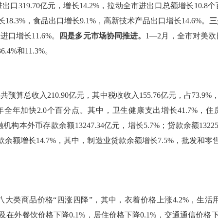
进出口
319.70
亿元，增长
14.2%
，拉动全市进出口总额增长
10.8
个
长
18.3%
，食品出口增长
9.1%
，高新技术产品出口增长
14.6%
。
三
；进口增长
11.6%
。
四是多元市场协同推进。
1—2
月，全市对美欧
36.4%
和
11.3%
。
公共预算总收入
210.90
亿元，其中税收收入
155.76
亿元，占
73.9%
年全年加快
2.0
个百分点。其中，卫生健康支出增长
41.7%
，住
融机构本外币存款余额
13247.34
亿元，增长
5.7%
；贷款余额
13225
款余额增长
14.7%
，其中
，
制造业贷款余额增长
7.5%
，批发和零
八大类商品价格
“
四涨四降
”
，其中，衣着价格上涨
4.2%
，生活
及在外餐饮价格下降
0.1%
，居住价格下降
0.1%
，交通通信价格