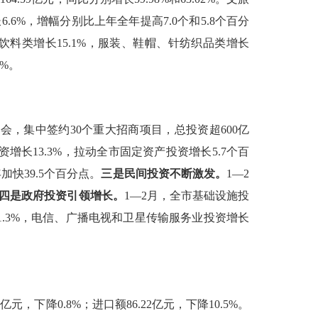
长
6.6
%
，增幅分别比上年全年提高
7.0
个和
5.8
个百分
饮料类增长
15.1%
，服装、鞋帽、针纺织品类增长
1%
。
大会，集中签约
30
个重大招商项目
，
总投资超
600
亿
资增长
13.3%
，拉动全市固定资产投资增长
5.7
个百
年加快
39.5
个百分点。
三是民间投资不断激发。
1—2
四是政府投资引领增长。
1—2
月，全市基础设施投
1.3%
，电信、广播电视和卫星传输服务业投资增长
5
亿元，下降
0.8%
；进口额
86.22
亿元，下降
10.5%
。