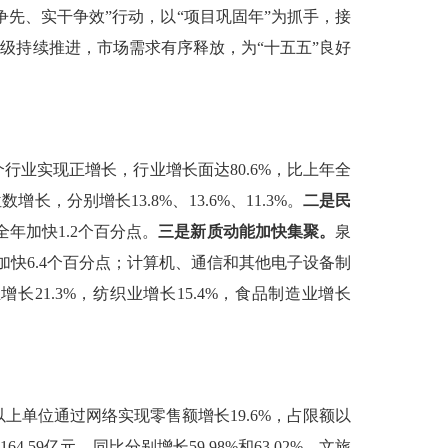
争先、实干争效”行动，
以
“
项目巩固年
”
为抓手，
接
升级持续推进，市场需求有序释放
，为
“
十五五
”
良好
个行业实现正增长，行业增长面达
80.6%
，比上年全
位数增长，分别增长
13.8%
、
13.
6
%
、
11.3%
。
二是民
全年加快
1.2
个百分点。
三是新质动能
加
快集聚。
泉
加快
6.4
个百分点
；
计算机、通信和其他电子设备制
业增长
21.3%
，纺织业增长
15.4%
，食品制造业增长
以上单位通过网络实现零售额增长
19.6%
，占限额以
费
164.59
亿元，同比
分别
增长
59.98%
和
63.02%
。文旅