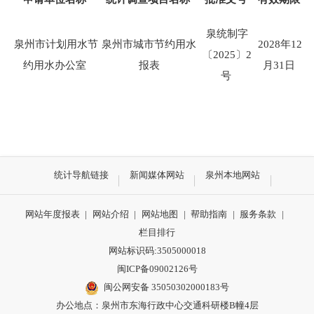
泉统制字
泉州市计划用水节
泉州市城市节约用水
2028
年12
〔
2025
〕2
约用水办公室
报表
月
31
日
号
统计导航链接
新闻媒体网站
泉州本地网站
网站年度报表
|
网站介绍
|
网站地图
|
帮助指南
|
服务条款
|
栏目排行
网站标识码:3505000018
闽ICP备09002126号
闽公网安备 35050302000183号
办公地点：泉州市东海行政中心交通科研楼B幢4层