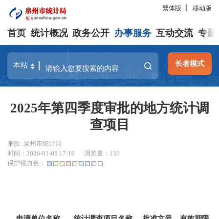
繁体版
移动版
首页
统计概况
政务公开
办事服务
互动交流
专题
长者模式
2025年第四季度审批的地方统计调
查项目
来源 :泉州市统计局
时间：2026-01-05 17:10
浏览量：
130
保护视力色：
申请单位名称
统计调查项目名称
批准文号
有效期限