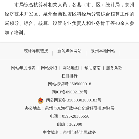
市局
综合核算科相关人员，
各县（市、区）统计局，泉州
经济技术
开发区、
泉州
台商投资区科经局分管综合核算工作的
局
领导
、
综合、核算
、设管
专业
负责人
和
业务骨干
等
40
余人参
加
了
培训。
统计导航链接
新闻媒体网站
泉州本地网站
网站年度报表
|
网站介绍
|
网站地图
|
帮助指南
|
服务条款
|
栏目排行
网站标识码:3505000018
闽ICP备09002126号
闽公网安备 35050302000183号
办公地点：泉州市东海行政中心交通科研楼B幢4层
电话：0595-28385556
邮编：362000
中文域名：泉州市统计局.政务