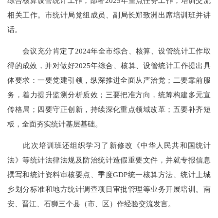
综合核算设管统计
工作，部署
2025
年
重点任务工作
，培训交流
相关工作。
市统计局
党组成员、
副局长
郑致洲出席培训班并讲
话。
会议充分肯定了
2024
年全市综合、核算、设管统计工作取
得的成效，并对做好
2025
年综合、核算、设管统计工作提出具
体要求：一要
党建引领，纵深推进全面从严治党；二要靠前服
务，着力提升监测分析质效；三要把准方向，
统筹构建多元宣
传格局；四要守正创新，持续深化重点领域改革；五要补齐短
板，全面夯实统计基层基础。
此次
培训班
还组织学习了新修改《中华人民共和国统计
法》等统计法律法规及防治统计造假重要文件，并就专报信息
撰写和统计资料审核
要点
、
季度
GDP
统一
核算方法
、统计上城
乡划分标准和
地方统计调查项目审批
管理
等
业务开展培训
。
南
安、晋江、石狮三个县（市、区）作经验交流发言。