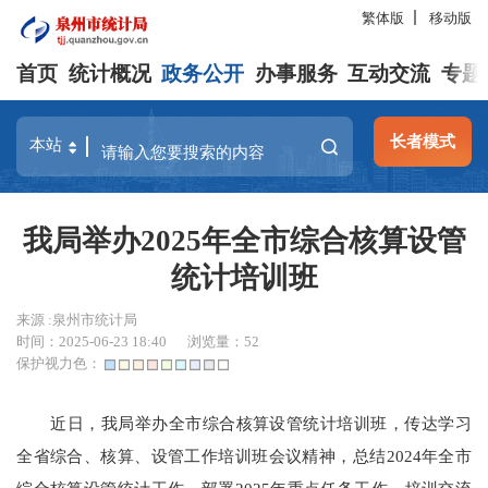
繁体版
移动版
首页
统计概况
政务公开
办事服务
互动交流
专题
长者模式
我局举办2025年全市综合核算设管
统计培训班
来源 :泉州市统计局
时间：2025-06-23 18:40
浏览量：
52
保护视力色：
近日，
我局举办全市综合核算设管统计培训班
，
传达
学习
全省综合、核算、设管工作培训班会议精神，总结
2024
年全市