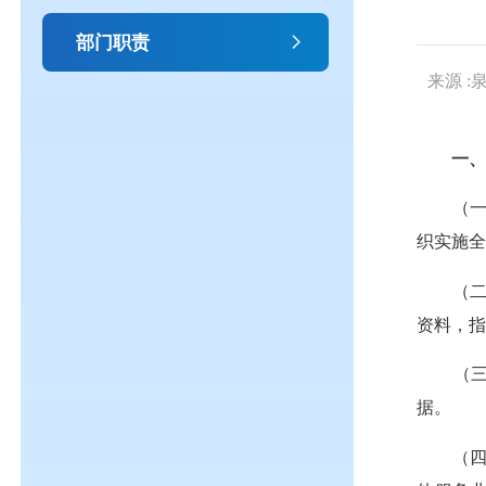
部门职责
来源 
一
（
织实施
（
资料
，
（
据。
（