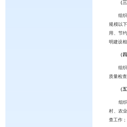
（
组
规模以
用、节
明建设
（
组
质量检
（
组
村、农
查工作