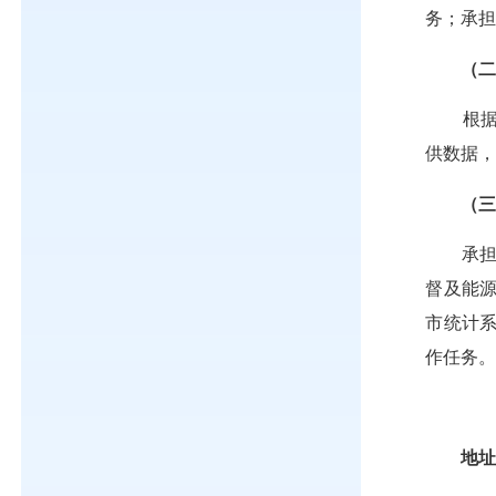
务；承
（
根据国
供数据
（
承担统
督及能
市统计
作任务
地