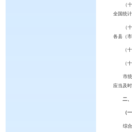
（
全国统
（
各县（
（
（
市
应当及
二
（
综合协