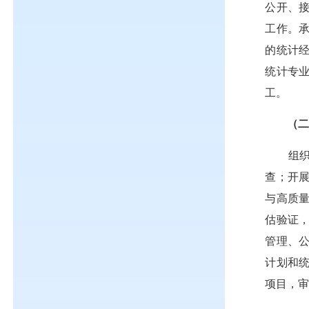
公开、
工作。
的统计
统计专
工。
（
组
查；开
与高质
估验证
管理、
计划和
项目，