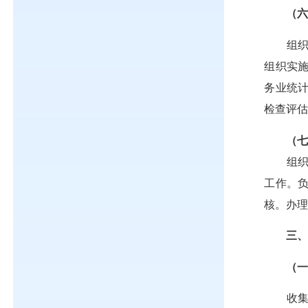
（
组
组织实
务业统
检查评
（
组
工作。
核。办
三、局
（
收集、