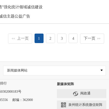
措”强化统计领域诚信建设
| 诚信主题公益广告
上一页
1
2
3
4
下一页
<<
>>
新闻媒体网站
排行
新媒体矩阵
302000183号
闽政通
5556
邮编：362000
泉州统计系统微信矩阵