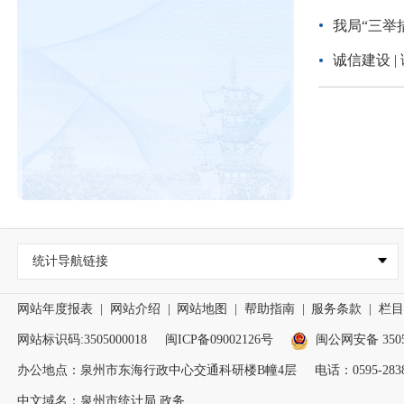
我局“三举
诚信建设 
统计导航链接
网站年度报表
|
网站介绍
|
网站地图
|
帮助指南
|
服务条款
|
栏目
网站标识码:3505000018
闽ICP备09002126号
闽公网安备 35050
办公地点：泉州市东海行政中心交通科研楼B幢4层
电话：0595-2838
中文域名：泉州市统计局.政务